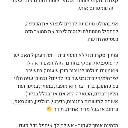
קצת הדחקתי אותה ו"נעלתי" אותה לתחום אחד עיקרי
– זה שמפרנס אותי.
אני בהחלט מתכוונת להרים לעצמי את הכפפה,
להתחיל מהתחלה ולנסות ליצור את המוצר הזה
בעטיפה חדשה.
ומתוך סקרנות וללא התחייבות – מה דעתך? האם יש
לי פוטנציאל עסקי בתחום הזה? האם נראה לך
שאנשים ישלמו לי עבור תוכן שעוסק בחשיבה
יצירתית/חיובית ובגישה כזו לחיים? (כמובן שזה תלוי
בסוג התוכן, בדרך בה הוא מועבר, במחיר, במינון ועוד
מליון דברים, השאלה היא אם אני בכלל בכיוון).
אשמח לתשובות בתגובות, בפרטי, בטלפון, בווטסאפ,
ברחוב או בכל מדיה אחרת. תודה
מזמינה אותך לעקוב - אשלח לך אימייל בכל פעם