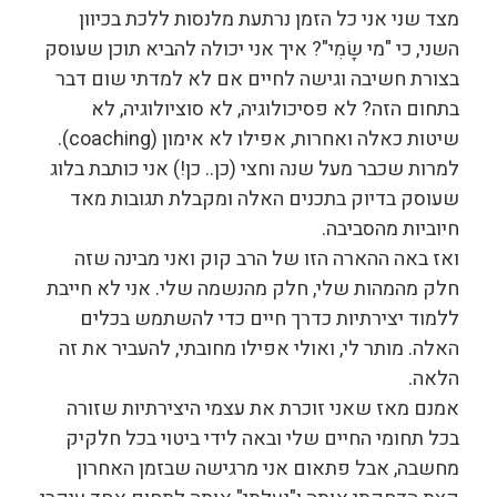
מצד שני אני כל הזמן נרתעת מלנסות ללכת בכיוון
השני, כי "מי שָׂמִי"? איך אני יכולה להביא תוכן שעוסק
בצורת חשיבה וגישה לחיים אם לא למדתי שום דבר
בתחום הזה? לא פסיכולוגיה, לא סוציולוגיה, לא
שיטות כאלה ואחרות, אפילו לא אימון (coaching).
למרות שכבר מעל שנה וחצי (כן.. כן!) אני כותבת בלוג
שעוסק בדיוק בתכנים האלה ומקבלת תגובות מאד
חיוביות מהסביבה.
ואז באה ההארה הזו של הרב קוק ואני מבינה שזה
חלק מהמהות שלי, חלק מהנשמה שלי. אני לא חייבת
ללמוד יצירתיות כדרך חיים כדי להשתמש בכלים
האלה. מותר לי, ואולי אפילו מחובתי, להעביר את זה
הלאה.
אמנם מאז שאני זוכרת את עצמי היצירתיות שזורה
בכל תחומי החיים שלי ובאה לידי ביטוי בכל חלקיק
מחשבה, אבל פתאום אני מרגישה שבזמן האחרון