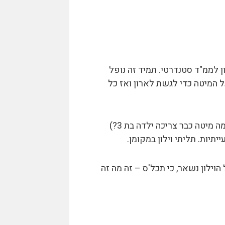
 לממ"ד סטנדרטי. תמיד זה נופל
 המיטה כדי לגשת לארון ואז כל
אז מיטה אחת קומותיים כשמתחתיה "מיטת חבר" ב-90° (כי כמה מיטה כבר צריכה ילדה בת 3?)
תיות. תליתי וילון במקומן.
 אבל הוילון נשאר, כי תכל'ס – זה מה זה