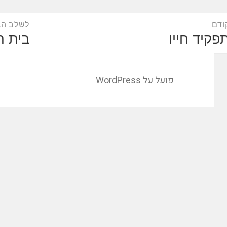
ט
ודם
לשלב הב
פוסט
הפוסט
פקיד חייו
בית ח
קודם:
הבא:
פועל על WordPress