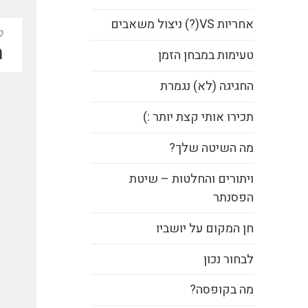
אחריות VS(?) ניצול משאבים
ניוו
ק
ה
ת
טעימות במבחן הזמן
ה
החגיגה (לא) נגמרת
תכירו אותי קצת יותר :)
מה השיטה שלך?
ויתורים והחלטות – שיטת
הפסנתר
חן המקום על יושביו
לבחור נכון
מה בקופסה?