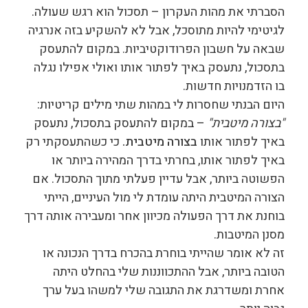
הסברתי את מהות העקרון – תסכול הוא רגש שעולה.
לגיטימי להיות מתוסכל, אבל לא להשקיע בזה אנרגיה
שבאה על חשבון הפרודוקטיביות. במקום להתעסק
בתסכול, נתעסק באיך לפתור אותו ואולי אפילו נגלה
בו הזדמנויות חדשות.
היום הבנתי שחסרות לי במהות שתי מילים קריטיות:
"בצורה מיטבית"
– במקום להתעסק בתסכול, נתעסק
באיך לפתור אותו
בצורה מיטבית.
כי כשהתעסקתי רק
באיך לפתור אותו, בחרתי בדרך המהירה ביותר או
הפשוטה ביותר, אבל עדיין פעלתי מתוך התסכול. אם
הצורה המיטבית היתה עומדת לי מול העיניים, הייתי
בוחנת את דרך הפעולה מכיוון אחר ומעבירה אותה דרך
מסנן המיטבות.
זה לא אומר שהייתי בוחרת בהכרח בדרך הנכונה או
הטובה ביותר, אבל ההתכווננות שלי בהחלט היתה
אחרת ומשדרגת את התגובה שלי למשהו בעל ערך