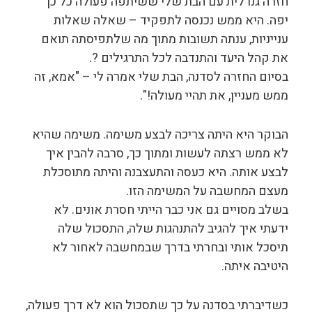
חזרה גנרלית עם הבת שלי ששיתפה פעולה כל כך
יפה. היא ממש נכנסה לתפקיד – שאלה שאלות
ענייניות, ענתה תשובות מתוך מה שלתפיסתה תואם
את קהל היעד והתנדבה לכל התרגילים ?.
בסיום החזרה לסדנה, הבת שלי אמרה לי – "אמא, זה
ממש מעניין, את תהיי מעולה!".
הבוקר היא היתה צריכה לבצע משימה. משימה שהיא
לא ממש רצתה לעשות ומתוך כך, סרבה להבין איך
לבצע אותה. היא כעסה והתעצבנה והיתה מתוסכלת
מעצם המחשבה על המשימה הזו.
בשלב מסויים גם אני כבר הייתי חסרת אונים. לא
ידעתי איך להגיב להתנהגות שלה, התסכול שלה
תיסכל אותי ובחרתי בדרך שבמחשבה לאחור לא
היטיבה איתה.
כשדיברתי בסדנה על כך שתסכול הוא לא דרך פעולה,